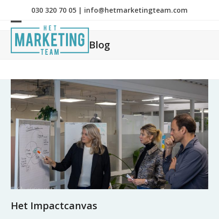
Skip
030 320 70 05
|
info@hetmarketingteam.com
to
content
Open
Close
Blog
mobile
mobile
menu
menu
Het Impactcanvas